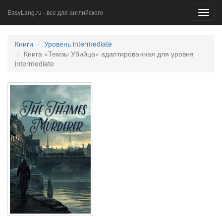
EasyLang.ru - все для английского
Toggl
navig
Книги
Уровень intermediate
Книга «Темзы Убийца» адаптированная для уровня
intermediate