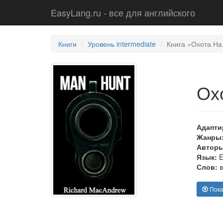
EasyLang.ru - все для английского
Книги
Уровень intermediate
Книга «Охота На
Ох
Адапти
Жанры
Авторы
Язык:
E
Слов:
в
Пока