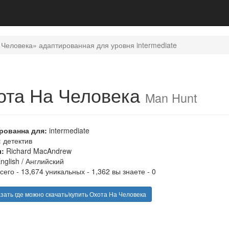
 Человека» адаптированная для уровня intermediate
ота На Человека
Man Hunt
рованна для:
intermediate
:
детектив
:
Richard MacAndrew
nglish
/
Английский
сего - 13,674 уникальных - 1,362 вы знаете - 0
зать где можно скачать/купить Охота На Человека