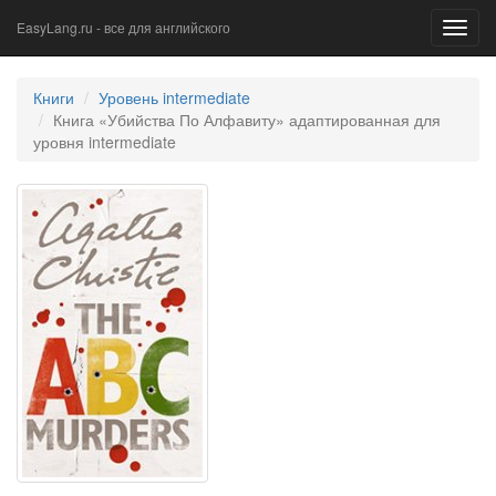
EasyLang.ru - все для английского
Toggl
navig
Книги
Уровень intermediate
Книга «Убийства По Алфавиту» адаптированная для
уровня intermediate