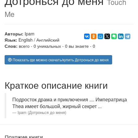
Дотронься до меня
Touch
Me
Авторы:
Ipam
Язык:
English
/
Английский
Слов:
всего - 0 уникальных - 0 вы знаете - 0
Показать где можно скачать/купить Дотронься до меня
Краткое описание книги
Подросток драма и приключения .... Императрица
Thea имеет большой, жирный секрет ...
Ipam (Дотронься до меня)
Похожие книги