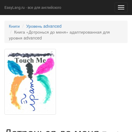
EasyLang.ru - все для английского
Toggl
navig
Книги
Уровень advanced
Книга «Дотронься до меня» адаптированная для
уровня advanced