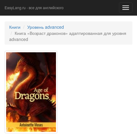
EasyLang.ru - все для английского
Toggl
navig
Книги
Уровень advanced
Книга «Возраст драконов» адаптированная для уровня
advanced