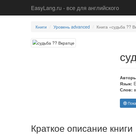
EasyLang.ru - все для английского
Книги
Уровень advanced
Книга «судьба ?? 
су
Авторы
Язык:
E
Слов:
в
Показ
Краткое описание книги