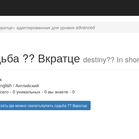
Вкратце» адаптированная для уровня advanced
дьба ?? Вкратце
destiny?? In shor
:
nglish
/
Английский
сего - 0 уникальных - 0 вы знаете - 0
ать где можно скачать/купить судьба ?? Вкратце