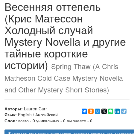
Весенняя оттепель
(Крис Матессон
Холодный случай
Mystery Novella и другие
тайные короткие
истории)
Spring Thaw (A Chris
Matheson Cold Case Mystery Novella
and Other Mystery Short Stories)
Авторы:
Lauren Carr
Язык:
English
/
Английский
Слов:
всего - 0 уникальных - 0 вы знаете - 0
Показать где можно скачать/купить Весенняя оттепель (Крис Матессон