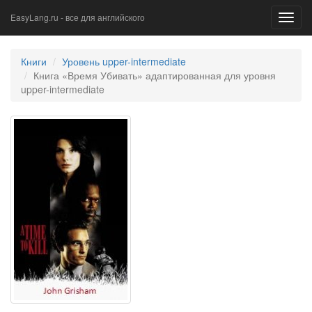
EasyLang.ru - все для английского
Toggl
navig
Книги
Уровень upper-intermediate
Книга «Время Убивать» адаптированная для уровня
upper-intermediate