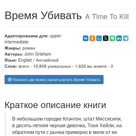
Время Убивать
A Time To Kill
Адаптированна для:
upper-
intermediate
Жанры:
роман
Авторы:
John Grisham
Язык:
English
/
Английский
Слов:
всего - 15,808 уникальных - 1,626 вы знаете - 0
Показать где можно скачать/купить Время Убивать
Краткое описание книги
В небольшом городке Клэнтон, штат Миссисипи,
в десять-летняя черная девочка, Тоня Хейли, на
обратном пути с рынка примерно в миле от ее