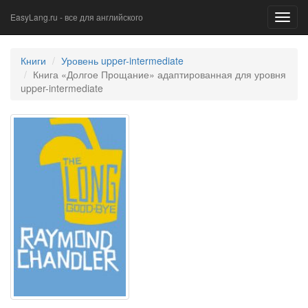
EasyLang.ru - все для английского
Toggl
navig
Книги
Уровень upper-intermediate
Книга «Долгое Прощание» адаптированная для уровня
upper-intermediate