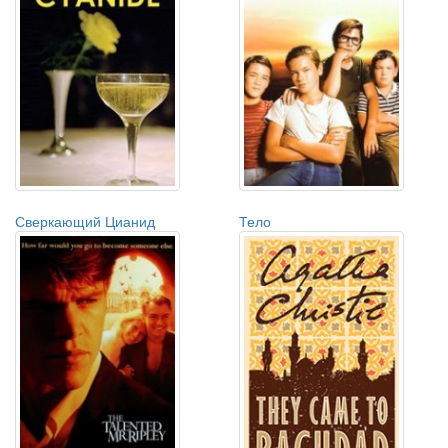
Сверкающий Цианид
Тело