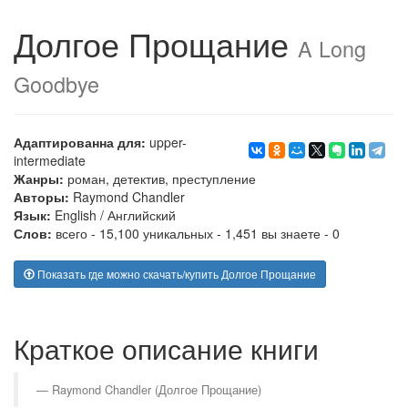
Долгое Прощание
A Long
Goodbye
Адаптированна для:
upper-
intermediate
Жанры:
роман
,
детектив
,
преступление
Авторы:
Raymond Chandler
Язык:
English
/
Английский
Слов:
всего - 15,100 уникальных - 1,451 вы знаете - 0
Показать где можно скачать/купить Долгое Прощание
Краткое описание книги
Raymond Chandler (Долгое Прощание)