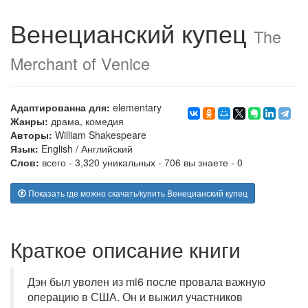
Венецианский купец
The
Merchant of Venice
Адаптированна для:
elementary
Жанры:
драма
,
комедия
Авторы:
William Shakespeare
Язык:
English
/
Английский
Слов:
всего - 3,320 уникальных - 706 вы знаете - 0
Показать где можно скачать/купить Венецианский купец
Краткое описание книги
Дэн был уволен из mi6 после провала важную
операцию в США. Он и выжил участников