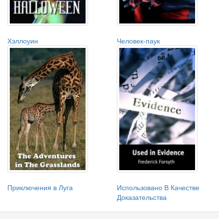
Хэллоуин
Человек-паук
Приключения в Луга
Использовано В Качестве
Доказательства