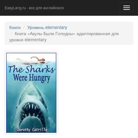
EasyLang.ru - все для английского
Toggl
navig
Книги
Уровень elementary
Книга «Акулы Были Голодны» адаптированная для
уровня elementary