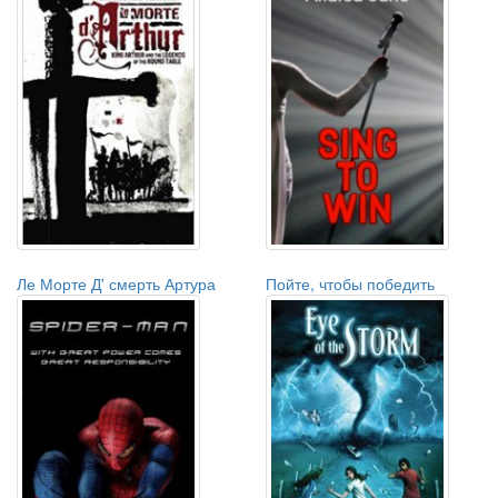
Ле Морте Д' смерть Артура
Пойте, чтобы победить