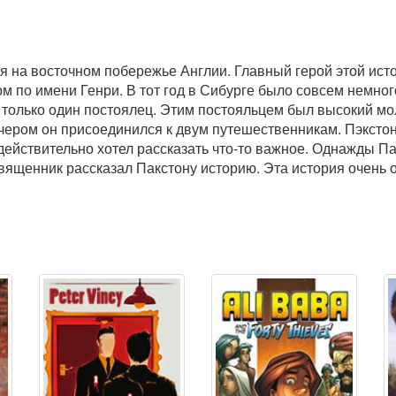
я на восточном побережье Англии. Главный герой этой ист
ом по имени Генри. В тот год в Сибурге было совсем немно
 только один постоялец. Этим постояльцем был высокий мол
ером он присоединился к двум путешественникам. Пэкстон
действительно хотел рассказать что-то важное. Однажды Па
Священник рассказал Пакстону историю. Эта история очень 