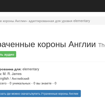
е короны Англии» адаптированная для уровня elementary
раченные короны Англии
Th
ть аудио
рованна для:
elementary
:
M. R. James
nglish
/
Английский
сего - 0 уникальных - 0 вы знаете - 0
зать где можно скачать/купить Утраченные короны Англии