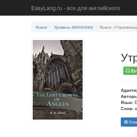
EasyLang.ru - все для английского
Книги
Уровень elementary
Книга «Утраченны
Ут
Ес
Адапти
Авторы
Язык:
E
Слов:
в
Пока