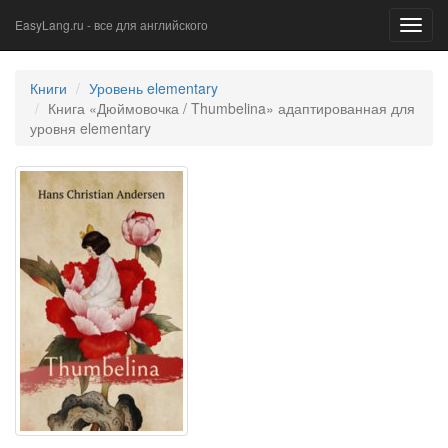
EasyLang.ru - все для английского
Toggl
navig
Книги
Уровень elementary
Книга «Дюймовочка / Thumbelina» адаптированная для
уровня elementary