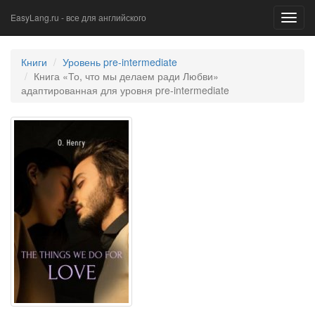
EasyLang.ru - все для английского
Toggl
navig
Книги
Уровень pre-intermediate
Книга «То, что мы делаем ради Любви»
адаптированная для уровня pre-intermediate