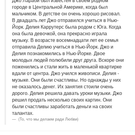
Джо Лараби был известен в своем родном
городе в Центральной Америке, когда был
мальчиком. В детстве он очень хорошо рисовал.
В двадцать лет Джо отправился учиться в Нью-
Йорк. Делия Каррутерс была родом с Юга. Когда
она была девочкой, она прекрасно играла
музыку. В возрасте восемнадцати лет ее семья
отправила Делию учиться в Нью-Йорк. Джо и
Делия познакомились в Нью-Йорке. Двое
молодых людей полюбили друг друга. Вскоре они
поженились и стали жить в маленькой квартирке
вдали от центра. Джо учился живописи. Делия -
музыке. Они были счастливы. Но однажды у них
не оказалось денег. Их занятия стоили очень
дорого. Делия решила давать уроки музыки. Джо
решил продать несколько своих картин. Они
были счастливы заработать деньги на своих
талантах.
(То, что мы делаем ради Любви)