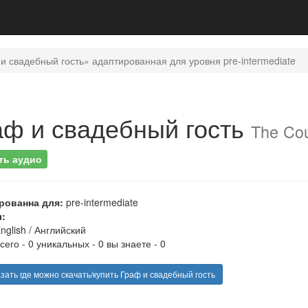
и свадебный гость» адаптированная для уровня pre-intermediate
аф и свадебный гость
The Cou
ть аудио
рованна для:
pre-intermediate
:
nglish
/
Английский
сего - 0 уникальных - 0 вы знаете - 0
зать где можно скачать/купить Граф и свадебный гость