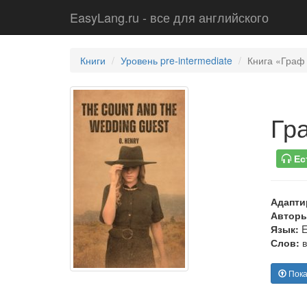
EasyLang.ru - все для английского
Книги
Уровень pre-intermediate
Книга «Граф 
Гр
Ес
Адапти
Авторы
Язык:
E
Слов:
в
Пока