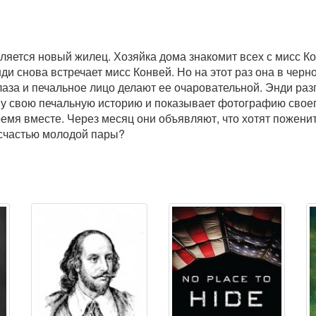
вляется новый жилец. Хозяйка дома знакомит всех с мисс К
ди снова встречает мисс Конвей. Но на этот раз она в черн
лаза и печальное лицо делают ее очаровательной. Энди раз
му свою печальную историю и показывает фотографию своег
емя вместе. Через месяц они объявляют, что хотят поженит
 счастью молодой пары?