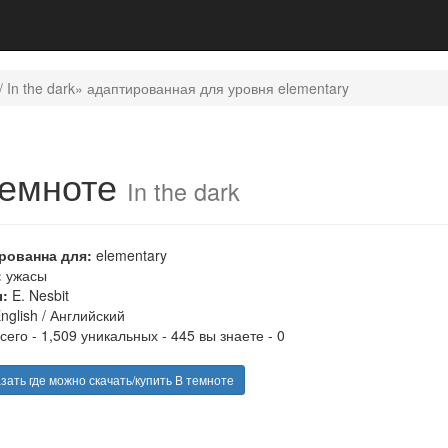
/ In the dark» адаптированная для уровня elementary
темноте
In the dark
рованна для:
elementary
:
ужасы
:
E. Nesbit
nglish
/
Английский
сего - 1,509 уникальных - 445 вы знаете - 0
зать где можно скачать/купить В темноте