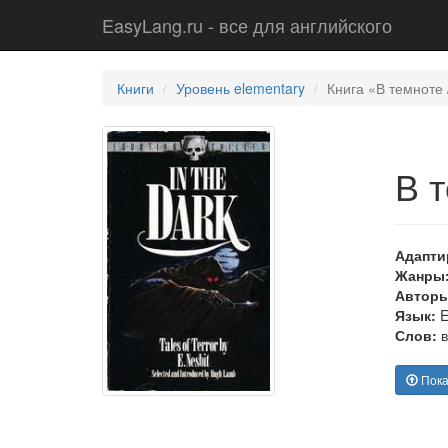
EasyLang.ru - все для английского
Книги
Уровень elementary
Книга «В темноте 
В 
Адапти
Жанры
Авторы
Язык:
E
Слов:
в
Пока