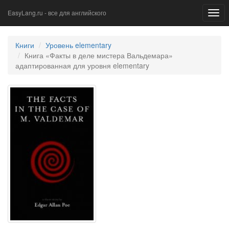
EasyLang.ru - все для английского
Togg
navi
Книги
Уровень elementary
Книга «Факты в деле мистера Вальдемара»
адаптированная для уровня elementary