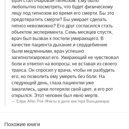
Врач стал очарован гипнозом. Ему было
любопытно посмотреть, что будет физическому
лицу под гипнозом во время его смерти. Бы это
предотвратить смерти? Бы умирает сделать
гипноз невозможно? Его друг согласился стать
объектом эксперимента. Семь месяцев спустя,
врач был вызван к постели умирающего. В
качестве пациента дыхание и сердцебиение
были медленными, врач успешно
загипнотизировал его. Умирающий не чувствовал
боли и ответил на вопросы, не вставая из своего
транса. Он спросил у врача, чтобы не разбудить
его, но позволить ему умереть без боли. На
следующий день, глаза пациентки уже
закатились, щеки потеряли свой цвет, и его рот
открылся. Этот человек был явно мертв.
Edgar Allan Poe (Факты в деле мистера Вальдемара)
Похожие книги