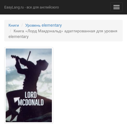
EasyLang.ru - все для английского
Toggl
navig
Книги
Уровень elementary
Книга «Лорд Макдональд» адаптированная для уровня
elementary