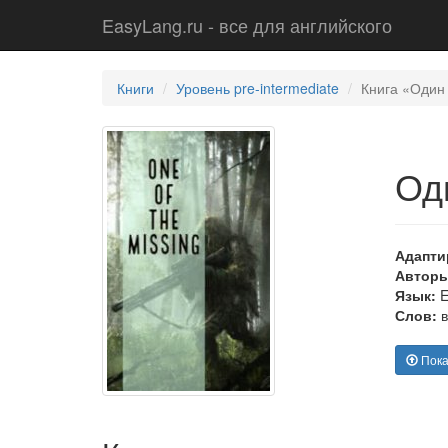
EasyLang.ru - все для английского
Книги
Уровень pre-intermediate
Книга «Один 
Од
Адапти
Авторы
Язык:
E
Слов:
в
Пока