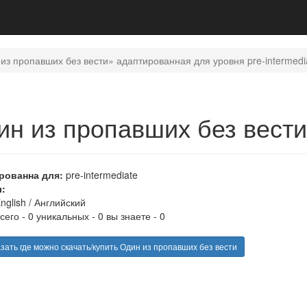
из пропавших без вести» адаптированная для уровня pre-intermedi
ин из пропавших без вест
рованна для:
pre-intermediate
:
nglish
/
Английский
сего - 0 уникальных - 0 вы знаете - 0
зать где можно скачать/купить Один из пропавших без вести