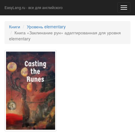
EasyLang.ru - все для английского
Toggl
navig
Книги
Уровень elementary
Книга «Заклинание рун» адаптированная для уровня
elementary