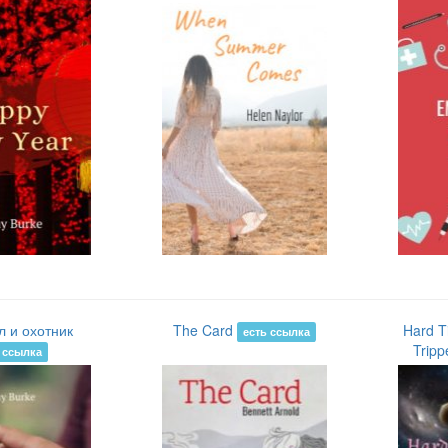
л и охотник
The Card
Hard T
есть ссылка
Trip
 ссылка