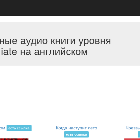
ные аудио книги уровня
iate на английском
дом
Когда наступит лето
Чрезвы
есть ссылка
есть ссылка