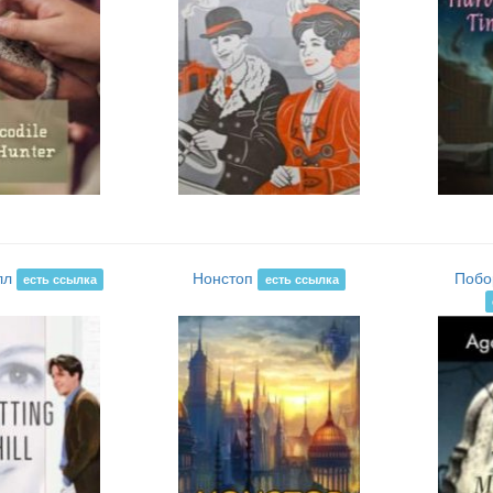
лл
Нонстоп
Побо
есть ссылка
есть ссылка