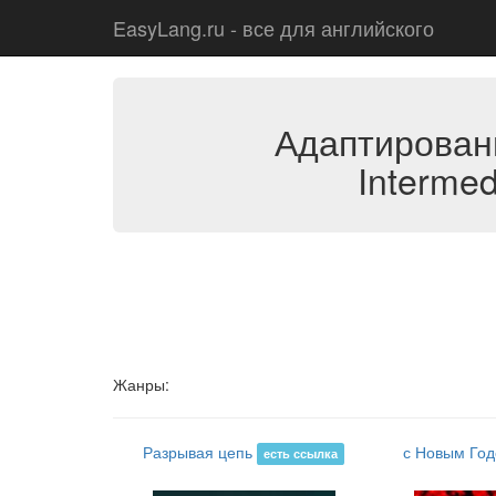
EasyLang.ru - все для английского
Адаптирован
Intermed
Жанры:
Разрывая цепь
с Новым Го
есть ссылка