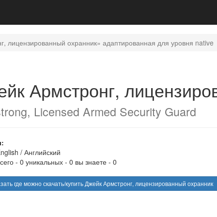
г, лицензированный охранник» адаптированная для уровня native
ейк Армстронг, лицензиро
trong, Licensed Armed Security Guard
:
nglish
/
Английский
сего - 0 уникальных - 0 вы знаете - 0
зать где можно скачать/купить Джейк Армстронг, лицензированный охранник