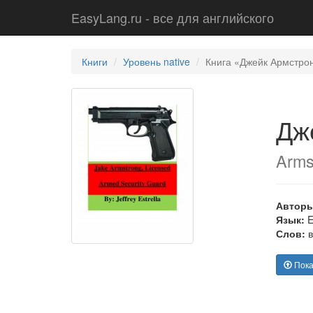
EasyLang.ru - все для английского
Книги
Уровень native
Книга «Джейк Армстрон
Дж
Arms
Авторы
Язык:
E
Слов:
в
Пока