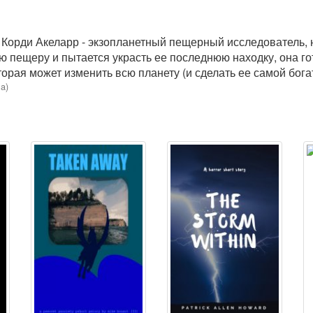
 Корди Акеларр - экзопланетный пещерный исследователь, н
ю пещеру и пытается украсть ее последнюю находку, она гот
оторая может изменить всю планету (и сделать ее самой бог
a)