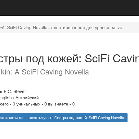
й: SciFi Caving Novella» адаптированная для уровня native
тры под кожей: SciFi Cavi
kin: A SciFi Caving Novella
:
E.C. Stever
nglish
/
Английский
сего - 0 уникальных - 0 вы знаете - 0
ать где можно скачать/купить Сестры под кожей: SciFi Caving Novella