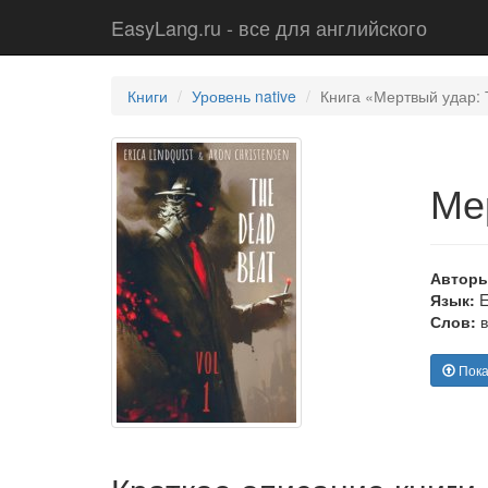
EasyLang.ru - все для английского
Книги
Уровень native
Книга «Мертвый удар: 
Ме
Авторы
Язык:
E
Слов:
в
Пока