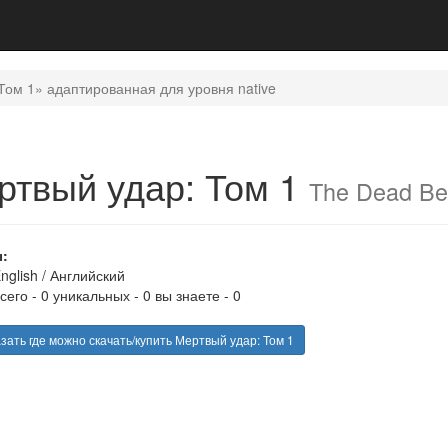
Том 1» адаптированная для уровня native
ртвый удар: Том 1
The Dead Be
:
nglish
/
Английский
сего - 0 уникальных - 0 вы знаете - 0
зать где можно скачать/купить Мертвый удар: Том 1