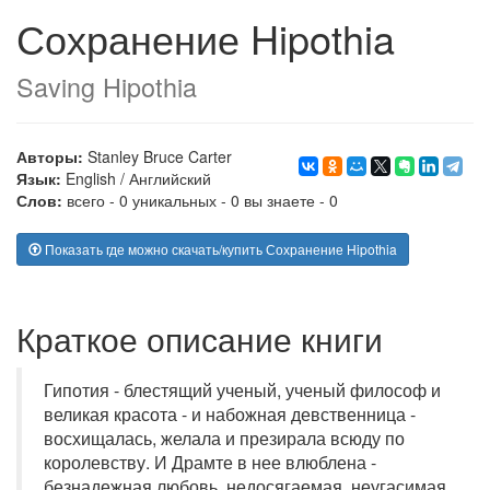
Сохранение Hipothia
Saving Hipothia
Авторы:
Stanley Bruce Carter
Язык:
English
/
Английский
Слов:
всего - 0 уникальных - 0 вы знаете - 0
Показать где можно скачать/купить Сохранение Hipothia
Краткое описание книги
Гипотия - блестящий ученый, ученый философ и
великая красота - и набожная девственница -
восхищалась, желала и презирала всюду по
королевству. И Драмте в нее влюблена -
безнадежная любовь, недосягаемая, неугасимая.