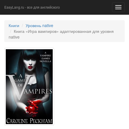
EasyLang.ru - все для английского
Toggl
navig
Книги
Уровень native
Книга «Игра вампиров» адаптированная для уровня
native