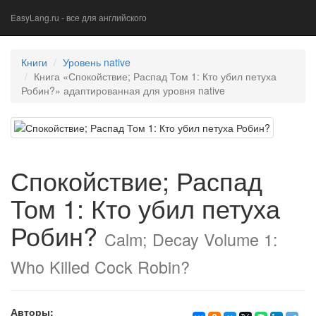
EasyLang.ru - все для английского
Книги
Уровень native
Книга «Спокойствие; Распад Том 1: Кто убил петуха
Робин?» адаптированная для уровня native
Спокойствие; Распад
Том 1: Кто убил петуха
Робин?
Calm; Decay Volume 1:
Who Killed Cock Robin?
Авторы: