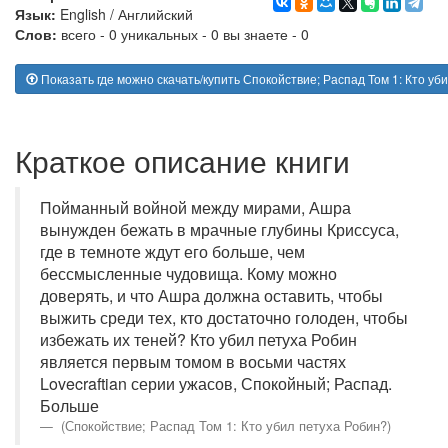
Язык:
English
/
Английский
Слов:
всего - 0 уникальных - 0 вы знаете - 0
Показать где можно скачать/купить Спокойствие; Распад Том 1: Кто уб
Краткое описание книги
Пойманный войной между мирами, Ашра
вынужден бежать в мрачные глубины Криссуса,
где в темноте ждут его больше, чем
бессмысленные чудовища. Кому можно
доверять, и что Ашра должна оставить, чтобы
выжить среди тех, кто достаточно голоден, чтобы
избежать их теней? Кто убил петуха Робин
является первым томом в восьми частях
Lovecraftian серии ужасов, Спокойный; Распад.
Больше
(Спокойствие; Распад Том 1: Кто убил петуха Робин?)