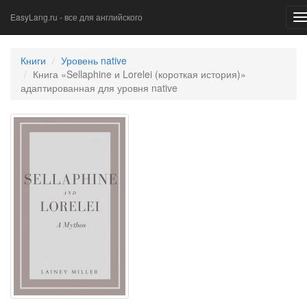
EasyLang.ru - все для английского
T
n
Книги
Уровень native
Книга «Sellaphine и Lorelei (короткая история)»
адаптированная для уровня native