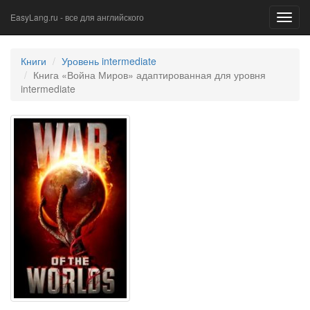
EasyLang.ru - все для английского
Toggl
navig
Книги
Уровень intermediate
Книга «Война Миров» адаптированная для уровня
intermediate