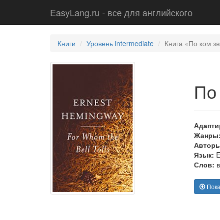
EasyLang.ru - все для английского
Книги
Уровень intermediate
Книга «По ком зв
По
Адапти
Жанры
Авторы
Язык:
E
Слов:
в
Показ