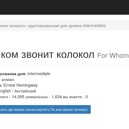
онит колокол» адаптированная для уровня intermediate
 ком звонит колокол
For Whom t
рованна для:
intermediate
:
роман
:
Ernest Hemingway
nglish
/
Английский
сего - 14,095 уникальных - 1,634 вы знаете - 0
ать где можно скачать/купить По ком звонит колокол