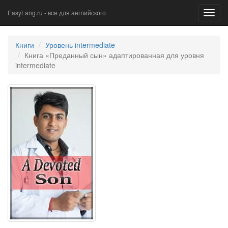
EasyLang.ru - все для английского
Toggl
navig
Книги
Уровень intermediate
Книга «Преданный сын» адаптированная для уровня
intermediate