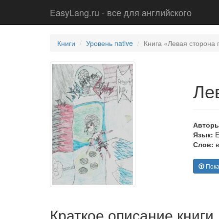
EasyLang.ru - все для английского
Книги
Уровень native
Книга «Левая сторона 
Ле
Авторы
Язык:
E
Слов:
в
Пока
Краткое описание книги