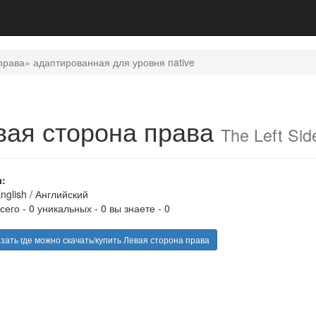
права» адаптированная для уровня native
вая сторона права
The Left Sid
:
nglish
/
Английский
сего - 0 уникальных - 0 вы знаете - 0
зать где можно скачать/купить Левая сторона права