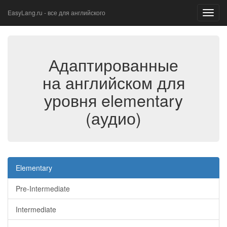
EasyLang.ru - все для английского
Toggl
navig
Адаптированные
на английском для
уровня elementary
(аудио)
Elementary
Pre-Intermediate
Intermediate