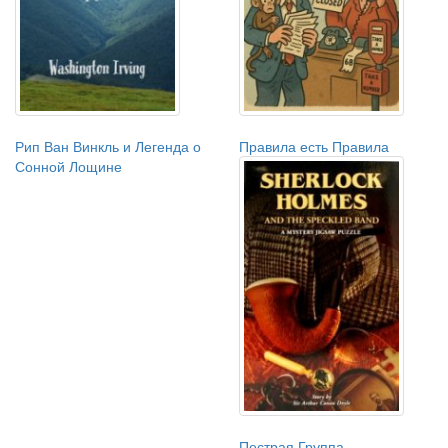
Рип Ван Винкль и Легенда о
Правила есть Правила
Сонной Лощине
Пестрая Группа