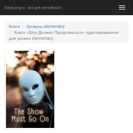
EasyLang.ru - все для английского
Toggl
navig
Книги
Уровень elementary
Книга «Шоу Должно Продолжаться» адаптированная
для уровня elementary