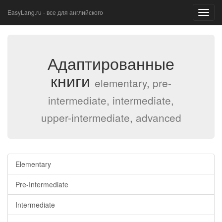
EasyLang.ru - все для английского
Toggl
navig
Адаптированные
книги
elementary, pre-
intermediate, intermediate,
upper-intermediate, advanced
Elementary
Pre-Intermediate
Intermediate