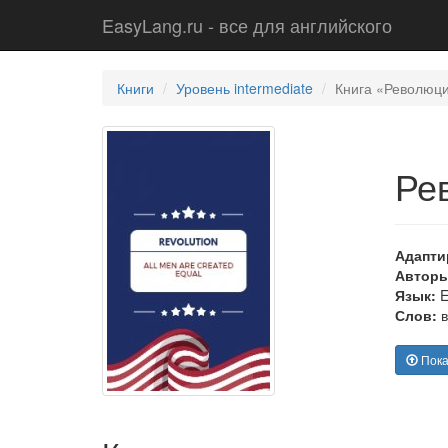
EasyLang.ru - все для английского
Книги
Уровень intermediate
Книга «Революция
Ре
Адапти
Авторы
Язык:
E
Слов:
в
Пока