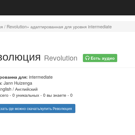
 / Revolution» адаптированная для уровня intermediate
волюция
Revolution
Есть аудио
рованна для:
intermediate
:
Jann Huizenga
nglish
/
Английский
сего - 0 уникальных - 0 вы знаете - 0
зать где можно скачать/купить Революция