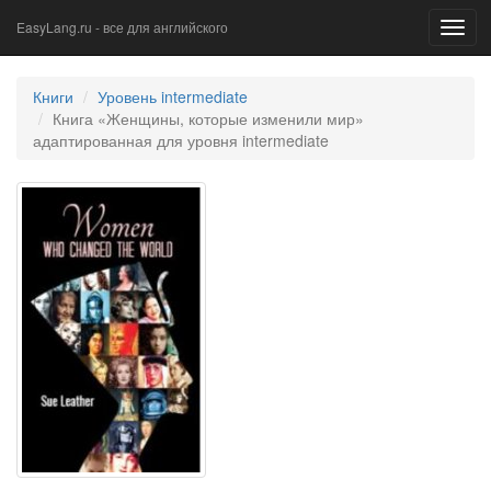
EasyLang.ru - все для английского
Toggl
navig
Книги
Уровень intermediate
Книга «Женщины, которые изменили мир»
адаптированная для уровня intermediate