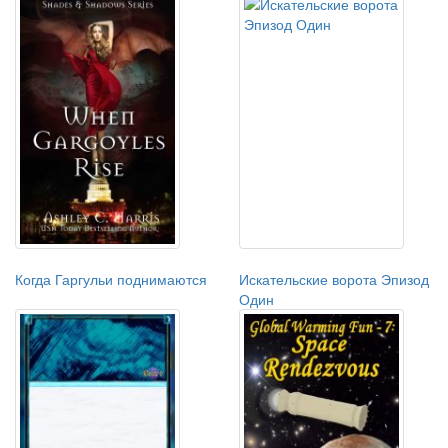
Когда Гаргульи поднимаются
Искательские ворота Эпизод
Один