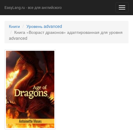
EasyLang.ru - все для английского
Toggl
navig
Книги
Уровень advanced
Книга «Возраст драконов» адаптированная для уровня
advanced