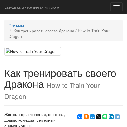
EasyLang.ru - все для английского
Toggl
navig
Фильмы
Как тренировать своего Дракона / How to Train Your
Dragon
Как тренировать своего
Дракона
How to Train Your
Dragon
Жанры:
приключения
,
фэнтези
,
драма
,
комедия
,
семейный
,
анимационный