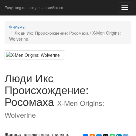
EasyLang.ru - все для английского
Toggl
navig
Фильмы
Люди Икс Происхождение: Росомаха / X-Men Origins:
Wolverine
Люди Икс
Происхождение:
Росомаха
X-Men Origins:
Wolverine
Жанры:
приключения
,
триллер
,